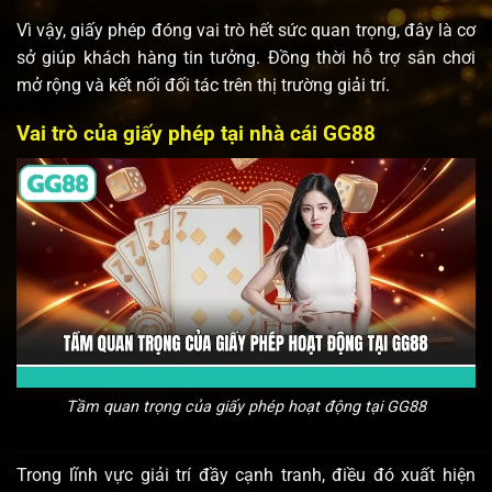
Vì vậy, giấy phép đóng vai trò hết sức quan trọng, đây là cơ
sở giúp khách hàng tin tưởng. Đồng thời hỗ trợ sân chơi
mở rộng và kết nối đối tác trên thị trường giải trí.
Vai trò của giấy phép tại nhà cái GG88
Tầm quan trọng của giấy phép hoạt động tại GG88
Trong lĩnh vực giải trí đầy cạnh tranh, điều đó xuất hiện