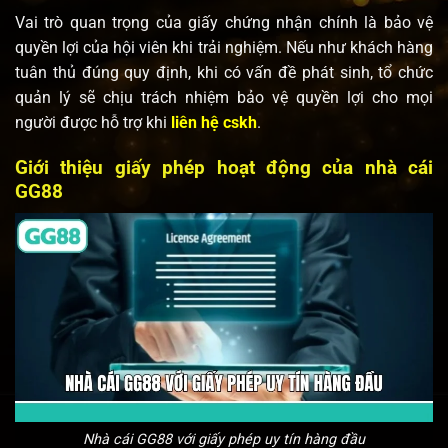
Vai trò quan trọng của giấy chứng nhận chính là bảo vệ
quyền lợi của hội viên khi trải nghiệm. Nếu như khách hàng
tuân thủ đúng quy định, khi có vấn đề phát sinh, tổ chức
quản lý sẽ chịu trách nhiệm bảo vệ quyền lợi cho mọi
người được hỗ trợ khi
liên hệ cskh
.
Giới thiệu giấy phép hoạt động của nhà cái
GG88
Nhà cái GG88 với giấy phép uy tín hàng đầu