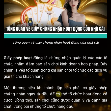
Tổng quan về giấy chứng nhận hoạt động của nhà cái
Giấy phép hoạt động
là chứng nhận quản lý của các tổ
chức, nhằm đảm bảo sân chơi kinh doanh hợp pháp. Đây
chính là yếu tố quan trọng khi sân chơi tổ chức các dịch vụ
giải trí cho khách hàng.
Một thương hiệu khi thành lập cần phải có giấy phép
chứng nhận ngay từ đầu để có thể tổ chức hoạt động cá
cược. Đồng thời, sân chơi cũng được quản lý và đánh giá
chất lượng bởi những tổ chức hàng đầu.