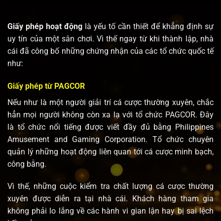
Giấy phép hoạt động
là yếu tố cần thiết để khẳng định sự
uy tín của một sân chơi. Vì thế ngay từ khi thành lập, nhà
cái đã công bố những chứng nhận của các tổ chức quốc tế
như:
Giấy phép từ PAGCOR
Nếu như là một người giải trí cá cược thường xuyên, chắc
hẳn mọi người không còn xa lạ với tổ chức PAGCOR. Đây
là tổ chức nổi tiếng được viết đầy đủ bằng Philippines
Amusement and Gaming Corporation. Tổ chức chuyên
quản lý những hoạt động liên quan tới cá cược minh bạch,
công bằng.
Vì thế, những cuộc kiểm tra chất lượng cá cược thường
xuyên được diễn ra tại nhà cái. Khách hàng tham gia
không phải lo lắng về các hành vi gian lận hay bị sai lệch